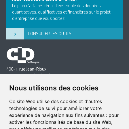
Le plan d’affaires réunit l’ensemble des données
quantitatives, qualificatives et financières sur le projet
d’entreprise que vous portez.
›
CONSULTER LES OUTILS
400-1, rue Jean-Rioux
Trois-Pistoles (Québec) G0L 4K0
Téléphone: 418 851-1481
Nous utilisons des cookies
Télécopieur: 418 851-1237
Courriel
Ce site Web utilise des cookies et d'autres
technologies de suivi pour améliorer votre
expérience de navigation aux fins suivantes :
pour
activer les fonctionnalités de base du site Web
,