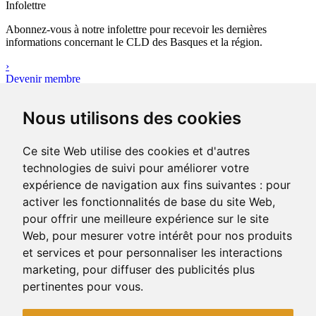
Infolettre
Abonnez-vous à notre infolettre pour recevoir les dernières
informations concernant le CLD des Basques et la région.
›
Devenir membre
Outils
Nous utilisons des cookies
Avez-vous votre plan d’affaires ?
Le plan d’affaires réunit l’ensemble des données quantitatives,
qualificatives et financières sur le projet d’entreprise que vous
Ce site Web utilise des cookies et d'autres
portez.
technologies de suivi pour améliorer votre
›
expérience de navigation aux fins suivantes :
pour
Consulter les outils
activer les fonctionnalités de base du site Web
,
pour offrir une meilleure expérience sur le site
Web
,
pour mesurer votre intérêt pour nos produits
400-1, rue Jean-Rioux
Trois-Pistoles (Québec) G0L 4K0
et services et pour personnaliser les interactions
Téléphone: 418 851-1481
marketing
,
pour diffuser des publicités plus
Télécopieur: 418 851-1237
pertinentes pour vous
.
Courriel