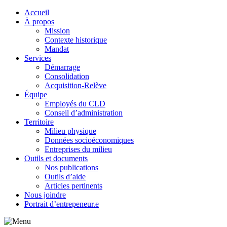
Accueil
À propos
Mission
Contexte historique
Mandat
Services
Démarrage
Consolidation
Acquisition-Relève
Équipe
Employés du CLD
Conseil d’administration
Territoire
Milieu physique
Données socioéconomiques
Entreprises du milieu
Outils et documents
Nos publications
Outils d’aide
Articles pertinents
Nous joindre
Portrait d’entrepeneur.e