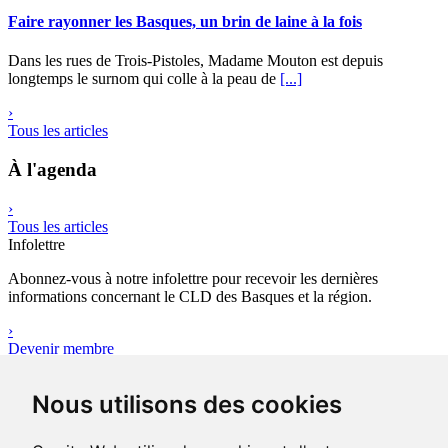
Faire rayonner les Basques, un brin de laine à la fois
Dans les rues de Trois-Pistoles, Madame Mouton est depuis
longtemps le surnom qui colle à la peau de
[...]
›
Tous les articles
À l'agenda
›
Tous les articles
Infolettre
Abonnez-vous à notre infolettre pour recevoir les dernières
informations concernant le CLD des Basques et la région.
›
Devenir membre
Outils
Nous utilisons des cookies
Avez-vous votre plan d’affaires ?
Le plan d’affaires réunit l’ensemble des données quantitatives,
qualificatives et financières sur le projet d’entreprise que vous