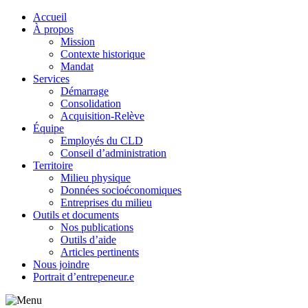
Accueil
À propos
Mission
Contexte historique
Mandat
Services
Démarrage
Consolidation
Acquisition-Relève
Équipe
Employés du CLD
Conseil d’administration
Territoire
Milieu physique
Données socioéconomiques
Entreprises du milieu
Outils et documents
Nos publications
Outils d’aide
Articles pertinents
Nous joindre
Portrait d’entrepeneur.e