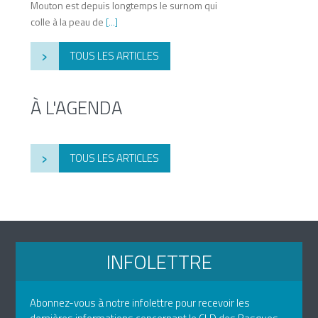
Mouton est depuis longtemps le surnom qui
colle à la peau de
[...]
›
TOUS LES ARTICLES
À L'AGENDA
›
TOUS LES ARTICLES
INFOLETTRE
Abonnez-vous à notre infolettre pour recevoir les