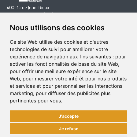
400-1, rue Jean-Rioux
Trois-Pistoles (Québec) G0L 4K0
Téléphone: 418 851-1481
Nous utilisons des cookies
Télécopieur: 418 851-1237
Courriel
Ce site Web utilise des cookies et d'autres
technologies de suivi pour améliorer votre
expérience de navigation aux fins suivantes :
pour
activer les fonctionnalités de base du site Web
,
pour offrir une meilleure expérience sur le site
Web
,
pour mesurer votre intérêt pour nos produits
et services et pour personnaliser les interactions
marketing
,
pour diffuser des publicités plus
pertinentes pour vous
.
J'accepte
Je refuse
© 2026 CLD des Basques. Tous droits réservés. |
Mettre à jour mes