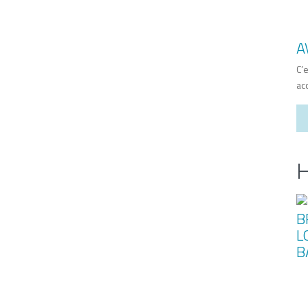
A
C’
ac
H