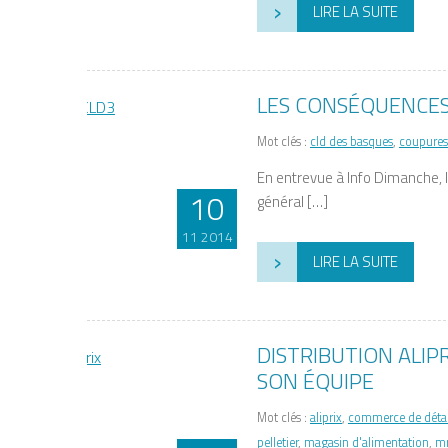
›
LIRE LA SUITE
LES CONSÉQUENCES
Mot clés :
cld des basques
,
coupures
En entrevue à Info Dimanche, l
10
général […]
11 2014
›
LIRE LA SUITE
DISTRIBUTION ALIPR
SON ÉQUIPE
Mot clés :
aliprix
,
commerce de détai
pelletier
,
magasin d'alimentation
,
mr