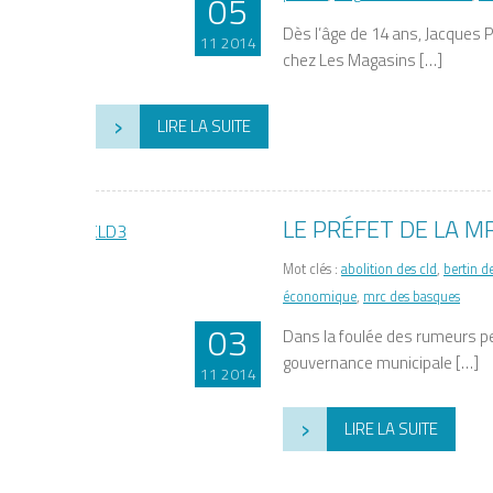
05
Dès l’âge de 14 ans, Jacques 
11 2014
chez Les Magasins […]
›
LIRE LA SUITE
LE PRÉFET DE LA M
Mot clés :
abolition des cld
,
bertin d
économique
,
mrc des basques
03
Dans la foulée des rumeurs pe
gouvernance municipale […]
11 2014
›
LIRE LA SUITE