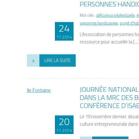
PERSONNES HANDI
Mot clés :
déficience intellectuelle
,
é
personnes handicapées
,
projet d'hab
24
L’Association de personnes ha
11 2014
ressource pour accueillir la […
›
LIRE LA SUITE
JOURNÉE NATIONAL
DANS LA MRC DES B
CONFÉRENCE D’ISAB
Le 19 novembre dernier, devant
20
culture entrepreneuriale dans
11 2014