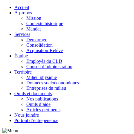
Accueil
À propos
Mission
Contexte historique
Mandat
Services
Démarrage
Consolidation
Acquisition-Relève
Équipe
Employés du CLD
Conseil d’administration
Territoire
Milieu physique
Données socioéconomiques
Entreprises du milieu
Outils et documents
Nos publications
Outils d’aide
Articles pertinents
Nous joindre
Portrait d’entrepeneur.e