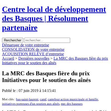
Centre local de développement
des Basques | Résolument
partenaire
Démarrage
de votre entreprise
CONSOLIDATION
de votre entreprise
ACQUISITION
RELÈVE d’entreprise
Accueil
>
Dernières nouvelles
>
La MRC des Basques fière du prix
Initiatives pour le soutien des aînés
La MRC des Basques fière du prix
Initiatives pour le soutien des aînés
Publié le : 07 juin 2019 à 14:15:41
Mot clés :
bas-saint-laurent
,
camf
,
carrefour action municipale et famille
,
initiatives porteuses d'un soutien aux aînés
,
mrc des basques