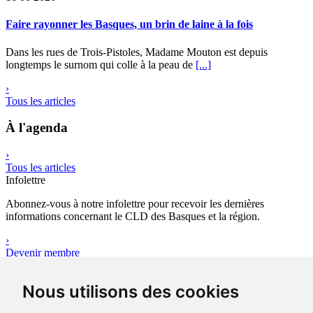
Faire rayonner les Basques, un brin de laine à la fois
Dans les rues de Trois-Pistoles, Madame Mouton est depuis
longtemps le surnom qui colle à la peau de
[...]
›
Tous les articles
À l'agenda
›
Tous les articles
Infolettre
Abonnez-vous à notre infolettre pour recevoir les dernières
informations concernant le CLD des Basques et la région.
›
Devenir membre
Outils
Nous utilisons des cookies
Avez-vous votre plan d’affaires ?
Le plan d’affaires réunit l’ensemble des données quantitatives,