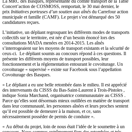
La MRC des Basques, représentante du comité transport de la Table
Concert’action de COSMOSS, remportait, le 30 mai dernier, le
prix
Initiatives porteuses d’un soutien aux aînés
du Carrefour action
municipale et famille (CAMF). Le projet s’est démarqué des 50
candidatures reçues.
L’initiative, un dépliant regroupant les différents modes de transports
collectifs sur le territoire, est née d’un besoin énoncé lors des
consultations MADA menées en 2014-2015. Les aînés
s’interrogeaient sur les moyens de transport existants et la sécurité de
ceux-ci. Le dépliant soumis au concours répond à ces questions. Il
présente les différents moyens de transport possibles, leur
fonctionnement et la réglementation entourant le covoiturage. Un
covoiturage « supervisé » existe sur Facebook sous l’appellation
Covoiturage des Basques.
« Le dépliant a eu une belle retombée dans le milieu. Il est apprécié
des intervenants du CISSS du Bas-Saint-Laurent à Trois-Pistoles ,
indique Sonia Marchand, organisatrice communautaire au CISSS .
Parce qu’elles sont désormais mieux outillées en matière de transport
dans leur communauté, les personnes aînées et leurs proches sentent
qu’il est possible de demeurer à la maison, et ce, sans
nécessairement posséder de permis de conduire ».
« Au début du projet, loin de nous était l’idée de le soumettre à un
concours. Nous sommes extrêmement fiers des retombées et très