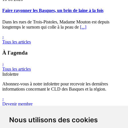
Faire rayonner les Basques, un brin de laine à la fois
Dans les rues de Trois-Pistoles, Madame Mouton est depuis
longtemps le surnom qui colle à la peau de
[...]
›
Tous les articles
À l'agenda
›
Tous les articles
Infolettre
Abonnez-vous à notre infolettre pour recevoir les dernières
informations concernant le CLD des Basques et la région.
›
Devenir membre
Outils
Nous utilisons des cookies
Avez-vous votre plan d’affaires ?
Le plan d’affaires réunit l’ensemble des données quantitatives,