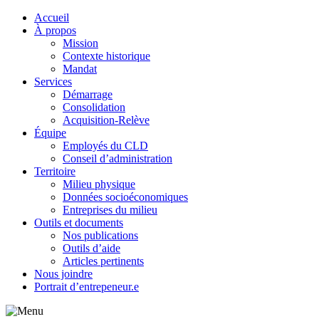
Accueil
À propos
Mission
Contexte historique
Mandat
Services
Démarrage
Consolidation
Acquisition-Relève
Équipe
Employés du CLD
Conseil d’administration
Territoire
Milieu physique
Données socioéconomiques
Entreprises du milieu
Outils et documents
Nos publications
Outils d’aide
Articles pertinents
Nous joindre
Portrait d’entrepeneur.e