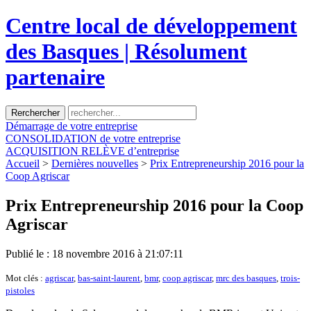
Centre local de développement
des Basques | Résolument
partenaire
Démarrage
de votre entreprise
CONSOLIDATION
de votre entreprise
ACQUISITION
RELÈVE d’entreprise
Accueil
>
Dernières nouvelles
>
Prix Entrepreneurship 2016 pour la
Coop Agriscar
Prix Entrepreneurship 2016 pour la Coop
Agriscar
Publié le : 18 novembre 2016 à 21:07:11
Mot clés :
agriscar
,
bas-saint-laurent
,
bmr
,
coop agriscar
,
mrc des basques
,
trois-
pistoles