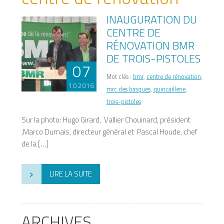
INAUGURATION DU
CENTRE DE
RÉNOVATION BMR
DE TROIS-PISTOLES
07
Mot clés :
bmr
,
centre de rénovation
,
10 2016
mrc des basques
,
quincaillerie
,
trois-pistoles
Sur la photo: Hugo Girard, Vallier Chouinard, président
,Marco Dumais, directeur général et Pascal Houde, chef
de la […]
›
LIRE LA SUITE
ARCHIVES