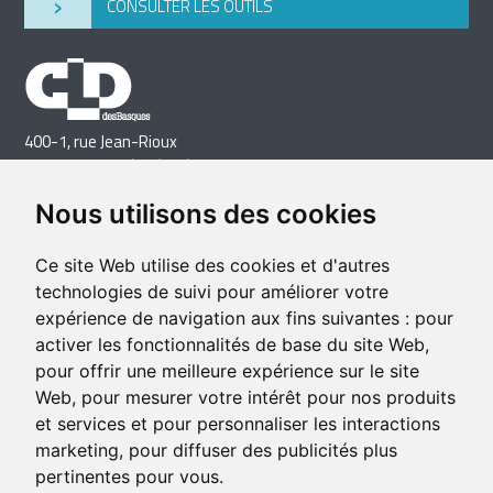
›
CONSULTER LES OUTILS
400-1, rue Jean-Rioux
Trois-Pistoles (Québec) G0L 4K0
Téléphone: 418 851-1481
Nous utilisons des cookies
Télécopieur: 418 851-1237
Courriel
Ce site Web utilise des cookies et d'autres
technologies de suivi pour améliorer votre
expérience de navigation aux fins suivantes :
pour
activer les fonctionnalités de base du site Web
,
pour offrir une meilleure expérience sur le site
Web
,
pour mesurer votre intérêt pour nos produits
et services et pour personnaliser les interactions
marketing
,
pour diffuser des publicités plus
pertinentes pour vous
.