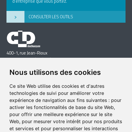
d’entreprise que vous portez.
›
CONSULTER LES OUTILS
400-1, rue Jean-Rioux
Trois-Pistoles (Québec) G0L 4K0
Téléphone: 418 851-1481
Nous utilisons des cookies
Télécopieur: 418 851-1237
Courriel
Ce site Web utilise des cookies et d'autres
technologies de suivi pour améliorer votre
expérience de navigation aux fins suivantes :
pour
activer les fonctionnalités de base du site Web
,
pour offrir une meilleure expérience sur le site
Web
,
pour mesurer votre intérêt pour nos produits
et services et pour personnaliser les interactions