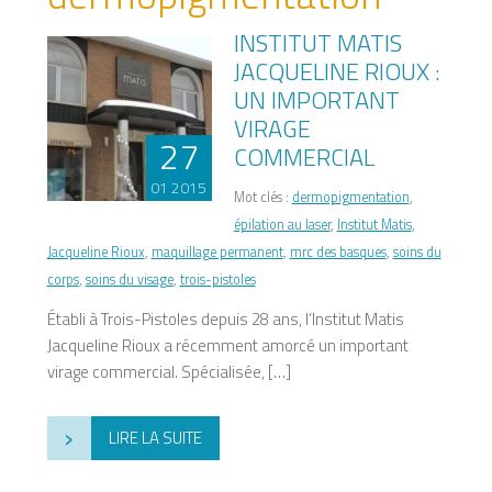
INSTITUT MATIS
JACQUELINE RIOUX :
UN IMPORTANT
VIRAGE
27
COMMERCIAL
01 2015
Mot clés :
dermopigmentation
,
épilation au laser
,
Institut Matis
,
Jacqueline Rioux
,
maquillage permanent
,
mrc des basques
,
soins du
corps
,
soins du visage
,
trois-pistoles
Établi à Trois-Pistoles depuis 28 ans, l’Institut Matis
Jacqueline Rioux a récemment amorcé un important
virage commercial. Spécialisée, […]
›
LIRE LA SUITE