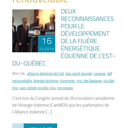
DEUX
RECONNAISSANCES
POUR LE
DÉVELOPPEMENT
16
DE LA FILIÈRE
ÉNERGÉTIQUE
10 2019
ÉOLIENNE DE L’EST-
DU-QUÉBEC
Mot clés :
alliance éolienne de l'est
,
bas-saint-laurent
,
canwea
,
edf
renouvelable
,
énergie éolienne
,
invenergy
,
mrc des basques
,
nicolas
riou
,
parc éolien nicolas-riou
,
roncevaux
C’est lors du Congrès annuel de l’Association canadienne
de l’énergie éolienne (CanWEA) que les partenaires de
L’Alliance éolienne […]