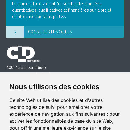
Le plan d’affaires réunit l’ensemble des données
quantitatives, qualificatives et financières sur le projet
d’entreprise que vous portez.
›
CONSULTER LES OUTILS
400-1, rue Jean-Rioux
Trois-Pistoles (Québec) G0L 4K0
Téléphone: 418 851-1481
Nous utilisons des cookies
Télécopieur: 418 851-1237
Courriel
Ce site Web utilise des cookies et d'autres
technologies de suivi pour améliorer votre
expérience de navigation aux fins suivantes :
pour
activer les fonctionnalités de base du site Web
,
pour offrir une meilleure expérience sur le site