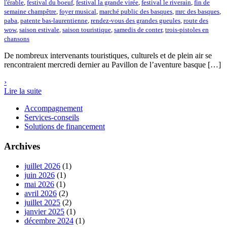
l'érable
,
festival du boeuf
,
festival la grande virée
,
festival le riverain
,
fin de
semaine champêtre
,
foyer musical
,
marché public des basques
,
mrc des basques
,
paba
,
patente bas-laurentienne
,
rendez-vous des grandes gueules
,
route des
wow
,
saison estivale
,
saison touristique
,
samedis de conter
,
trois-pistoles en
chansons
De nombreux intervenants touristiques, culturels et de plein air se
rencontraient mercredi dernier au Pavillon de l’aventure basque […]
›
Lire la suite
Accompagnement
Services-conseils
Solutions de financement
Archives
juillet 2026
(1)
juin 2026
(1)
mai 2026
(1)
avril 2026
(2)
juillet 2025
(2)
janvier 2025
(1)
décembre 2024
(1)