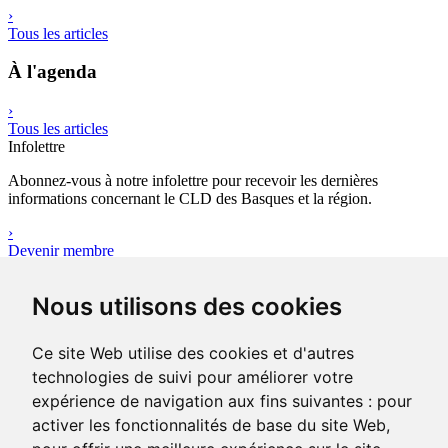
›
Tous les articles
À l'agenda
›
Tous les articles
Infolettre
Abonnez-vous à notre infolettre pour recevoir les dernières
informations concernant le CLD des Basques et la région.
›
Devenir membre
Outils
Nous utilisons des cookies
Avez-vous votre plan d’affaires ?
Le plan d’affaires réunit l’ensemble des données quantitatives,
qualificatives et financières sur le projet d’entreprise que vous
Ce site Web utilise des cookies et d'autres
portez.
technologies de suivi pour améliorer votre
›
expérience de navigation aux fins suivantes :
pour
Consulter les outils
activer les fonctionnalités de base du site Web
,