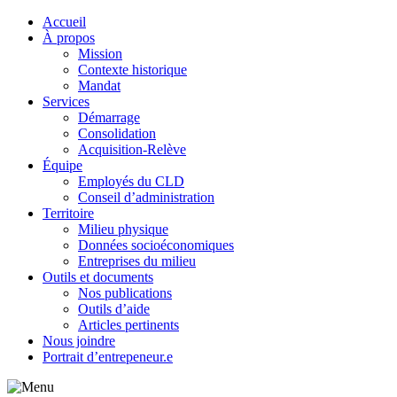
Accueil
À propos
Mission
Contexte historique
Mandat
Services
Démarrage
Consolidation
Acquisition-Relève
Équipe
Employés du CLD
Conseil d’administration
Territoire
Milieu physique
Données socioéconomiques
Entreprises du milieu
Outils et documents
Nos publications
Outils d’aide
Articles pertinents
Nous joindre
Portrait d’entrepeneur.e