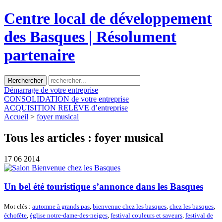
Centre local de développement
des Basques | Résolument
partenaire
Démarrage
de votre entreprise
CONSOLIDATION
de votre entreprise
ACQUISITION
RELÈVE d’entreprise
Accueil
>
foyer musical
Tous les articles :
foyer musical
17
06 2014
Un bel été touristique s’annonce dans les Basques
Mot clés :
automne à grands pas
,
bienvenue chez les basques
,
chez les basques
,
échofête
,
église notre-dame-des-neiges
,
festival couleurs et saveurs
,
festival de