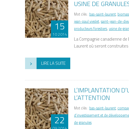
USINE DE GRANULE
Mot clés :
bas-saint-laurent
,
biomas
jean-paul vieslet
,
saint-jean-de-die
15
producteurs forestiers
,
usine de gra
10 2014
La Compagnie canadienne de Bi
Laurent où seront construites
›
LIRE LA SUITE
L’IMPLANTATION D’
L’ATTENTION
Mot clés :
bas-saint-laurent
,
compag
d’investissement et de développemen
22
de granules
09 2014