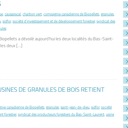
S
se
,
causapscal
,
charbon vert
,
compagnie canadienne de Biopellets
,
granules
,
u
,
sidfor
,
société d’investissement et de développement forestier
,
syndicat des
nules
opellets a dévoilé aujourd’hui les deux localités du Bas-Saint-
 les deux […]
USINES DE GRANULES DE BOIS RETIENT
nie canadienne de Biopellets
,
granules
,
saint-jean-de-dieu
,
sidfor
,
société
t forestier
,
syndicat des producteurs forestiers du Bas-Saint-Laurent
,
usine