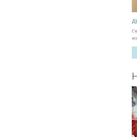
A
C’
ac
H