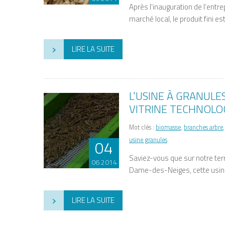
Après l’inauguration de l’entr
marché local, le produit fini es
›
LIRE LA SUITE
L’USINE À GRANULE
VITRINE TECHNOLO
Mot clés :
biomasse
,
branches arbre
usine granules
04
Saviez-vous que sur notre ter
06 2014
Dame-des-Neiges, cette usine
›
LIRE LA SUITE