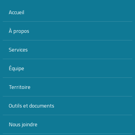
Accueil
À propos
Services
DÉMARRAGE
Équipe
CONSOLIDATION
Territoire
ACQUISITION
Outils et documents
>
Accueil
municipalité amie des aînés
Tous les articles :
Nous joindre
municipalité amie des