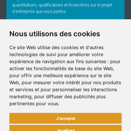
quantitatives, qualificatives et financières sur le projet
d’entreprise que vous portez.
›
CONSULTER LES OUTILS
Nous utilisons des cookies
Ce site Web utilise des cookies et d'autres
400-1, rue Jean-Rioux
technologies de suivi pour améliorer votre
Trois-Pistoles (Québec) G0L 4K0
expérience de navigation aux fins suivantes :
pour
Téléphone: 418 851-1481
activer les fonctionnalités de base du site Web
,
Télécopieur: 418 851-1237
pour offrir une meilleure expérience sur le site
Courriel
Web
,
pour mesurer votre intérêt pour nos produits
et services et pour personnaliser les interactions
marketing
,
pour diffuser des publicités plus
pertinentes pour vous
.
J'accepte
Je refuse