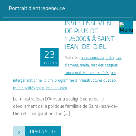
aînés
Portrait d’entrepeneur.e
INVESTISSEMENT
DE PLUS DE
125000$ À SAINT-
JEAN-DE-DIEU
23
Mot clés :
habitations du jardin
,
jean
10 2015
d'amour
,
mada
,
mrc des basques
,
municipalité amie des aînés
,
par
intergénérationnel
,
piqm
,
programme d'infrasstructures québec-
municipalités
,
saint-jean-de-dieu
Le ministre Jean D’Amour a souligné vendredi le
dévoilement de la politique familiale de Saint-Jean-de-
Dieu et l’inauguration d’un […]
›
LIRE LA SUITE