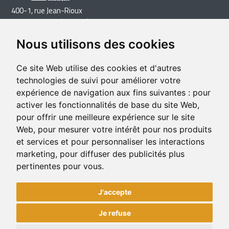
400-1, rue Jean-Rioux
Trois-Pistoles (Québec) G0L 4K0
Téléphone: 418 851-1481
Nous utilisons des cookies
Télécopieur: 418 851-1237
Courriel
Ce site Web utilise des cookies et d'autres
technologies de suivi pour améliorer votre
expérience de navigation aux fins suivantes :
pour
activer les fonctionnalités de base du site Web
,
pour offrir une meilleure expérience sur le site
Web
,
pour mesurer votre intérêt pour nos produits
et services et pour personnaliser les interactions
marketing
,
pour diffuser des publicités plus
pertinentes pour vous
.
J'accepte
Je refuse
© 2026 CLD des Basques. Tous droits réservés. |
Mettre à jour mes