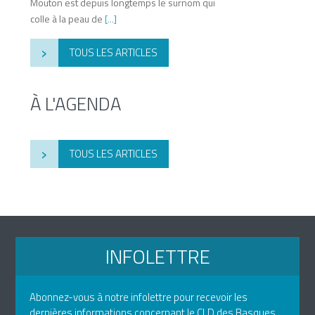
Mouton est depuis longtemps le surnom qui
colle à la peau de
[...]
›
TOUS LES ARTICLES
À L'AGENDA
›
TOUS LES ARTICLES
INFOLETTRE
Abonnez-vous à notre infolettre pour recevoir les
dernières informations concernant le CLD des Basques