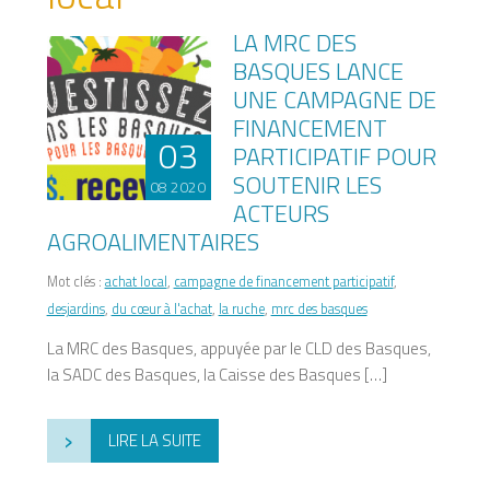
LA MRC DES
BASQUES LANCE
UNE CAMPAGNE DE
FINANCEMENT
03
PARTICIPATIF POUR
SOUTENIR LES
08 2020
ACTEURS
AGROALIMENTAIRES
Mot clés :
achat local
,
campagne de financement participatif
,
desjardins
,
du cœur à l'achat
,
la ruche
,
mrc des basques
La MRC des Basques, appuyée par le CLD des Basques,
la SADC des Basques, la Caisse des Basques […]
›
LIRE LA SUITE