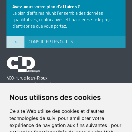
Avez-vous votre plan d’affaires ?
Le plan d’affaires réunit l’ensemble des données
quantitatives, qualificatives et financières sur le projet
d’entreprise que vous portez.
›
CONSULTER LES OUTILS
400-1, rue Jean-Rioux
Trois-Pistoles (Québec) G0L 4K0
Téléphone: 418 851-1481
Nous utilisons des cookies
Télécopieur: 418 851-1237
Courriel
Ce site Web utilise des cookies et d'autres
technologies de suivi pour améliorer votre
expérience de navigation aux fins suivantes :
pour