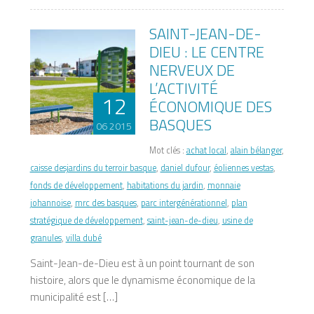
SAINT-JEAN-DE-
DIEU : LE CENTRE
NERVEUX DE
L’ACTIVITÉ
12
ÉCONOMIQUE DES
BASQUES
06 2015
Mot clés :
achat local
,
alain bélanger
,
caisse desjardins du terroir basque
,
daniel dufour
,
éoliennes vestas
,
fonds de développement
,
habitations du jardin
,
monnaie
johannoise
,
mrc des basques
,
parc intergénérationnel
,
plan
stratégique de développement
,
saint-jean-de-dieu
,
usine de
granules
,
villa dubé
Saint-Jean-de-Dieu est à un point tournant de son
histoire, alors que le dynamisme économique de la
municipalité est […]