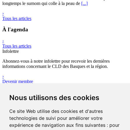
longtemps le surnom qui colle à la peau de
[...]
›
Tous les articles
À l'agenda
›
Tous les articles
Infolettre
Abonnez-vous à notre infolettre pour recevoir les dernières
informations concernant le CLD des Basques et la région.
›
Devenir membre
Outils
Nous utilisons des cookies
Avez-vous votre plan d’affaires ?
Le plan d’affaires réunit l’ensemble des données quantitatives,
qualificatives et financières sur le projet d’entreprise que vous
Ce site Web utilise des cookies et d'autres
portez.
technologies de suivi pour améliorer votre
›
expérience de navigation aux fins suivantes :
pour
Consulter les outils