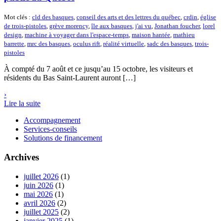
Mot clés :
cld des basques
,
conseil des arts et des lettres du québec
,
crdin
,
église
de trois-pistoles
,
grève morency
,
île aux basques
,
j'ai vu
,
Jonathan foucher
,
lorel
design
,
machine à voyager dans l'espace-temps
,
maison hantée
,
mathieu
barrette
,
mrc des basques
,
oculus rift
,
réalité virtuelle
,
sadc des basques
,
trois-
pistoles
À compté du 7 août et ce jusqu’au 15 octobre, les visiteurs et
résidents du Bas Saint-Laurent auront […]
›
Lire la suite
Accompagnement
Services-conseils
Solutions de financement
Archives
juillet 2026
(1)
juin 2026
(1)
mai 2026
(1)
avril 2026
(2)
juillet 2025
(2)
janvier 2025
(1)