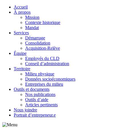
Accueil
À propos
Mission
Contexte historique
Mandat
Services
Démarrage
Consolidation
Acquisition-Relève
Équipe
Employés du CLD
Conseil d’administration
Territoire
Milieu physique
Données socioéconomiques
Entreprises du milieu
Outils et documents
Nos publications
Outils d’aide
Articles pertinents
Nous joindre
Portrait d’entrepeneur.e