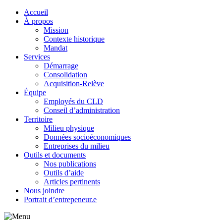
Accueil
À propos
Mission
Contexte historique
Mandat
Services
Démarrage
Consolidation
Acquisition-Relève
Équipe
Employés du CLD
Conseil d’administration
Territoire
Milieu physique
Données socioéconomiques
Entreprises du milieu
Outils et documents
Nos publications
Outils d’aide
Articles pertinents
Nous joindre
Portrait d’entrepeneur.e