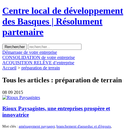
Centre local de développement
des Basques | Résolument
partenaire
Démarrage
de votre entreprise
CONSOLIDATION
de votre entreprise
ACQUISITION
RELÈVE d’entreprise
Accueil
>
préparation de terrain
Tous les articles :
préparation de terrain
08
09 2015
Rioux Paysagistes, une entreprises prospère et
innovatrice
Mot clés :
aménagement paysager
,
branchement d'aqueduc et d'égouts
,