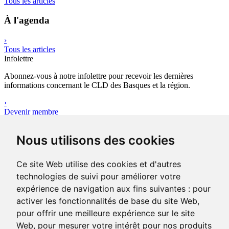
Tous les articles
À l'agenda
›
Tous les articles
Infolettre
Abonnez-vous à notre infolettre pour recevoir les dernières
informations concernant le CLD des Basques et la région.
›
Devenir membre
Outils
Nous utilisons des cookies
Avez-vous votre plan d’affaires ?
Le plan d’affaires réunit l’ensemble des données quantitatives,
qualificatives et financières sur le projet d’entreprise que vous
Ce site Web utilise des cookies et d'autres
portez.
technologies de suivi pour améliorer votre
›
expérience de navigation aux fins suivantes :
pour
Consulter les outils
activer les fonctionnalités de base du site Web
,
pour offrir une meilleure expérience sur le site
Web
,
pour mesurer votre intérêt pour nos produits
400-1, rue Jean-Rioux