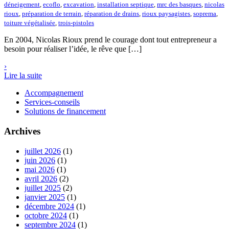
déneigement
,
ecoflo
,
excavation
,
installation septique
,
mrc des basques
,
nicolas
rioux
,
préparation de terrain
,
réparation de drains
,
rioux paysagistes
,
soprema
,
toiture végétalisée
,
trois-pistoles
En 2004, Nicolas Rioux prend le courage dont tout entrepreneur a
besoin pour réaliser l’idée, le rêve que […]
›
Lire la suite
Accompagnement
Services-conseils
Solutions de financement
Archives
juillet 2026
(1)
juin 2026
(1)
mai 2026
(1)
avril 2026
(2)
juillet 2025
(2)
janvier 2025
(1)
décembre 2024
(1)
octobre 2024
(1)
septembre 2024
(1)