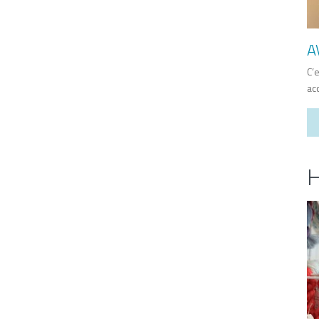
A
C’
ac
H