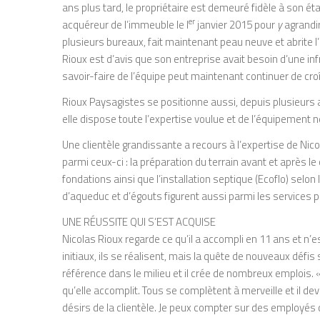
ans plus tard, le propriétaire est demeuré fidèle à son éta
er
acquéreur de l’immeuble le l
janvier 2015 pour
y
agrandi
plusieurs bureaux, fait maintenant peau neuve et abrite l
Rioux est d’avis que son entreprise avait besoin d’une in
savoir-faire de l’équipe peut maintenant continuer de croî
Rioux Paysagistes se positionne aussi, depuis plusieurs 
elle dispose toute l’expertise voulue et de l’équipement n
Une clientèle grandissante a recours à l’expertise de Nic
parmi ceux-ci : la préparation du terrain avant et après l
fondations ainsi que l’installation septique (Ecoflo) sel
d’aqueduc et d’égouts figurent aussi parmi les services 
UNE RÉUSSITE QUI S’EST ACQUISE
Nicolas Rioux regarde ce qu’il a accompli en 11 ans et n’est
initiaux, ils se réalisent, mais la quête de nouveaux défi
référence dans le milieu et il crée de nombreux emplois. «
qu’elle accomplit. Tous se complètent à merveille et il dev
désirs de la clientèle. Je peux compter sur des employés 