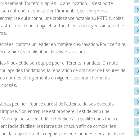
blissement. Toutefois, après 10 ans location, il s’est porté
r son entrepôt et son atelier. L’immeuble, qui comprenait
’entreprise qui a connu une croissance notable au KRTB. Nicolas
frastructure à son image et surtout bien aménagée. Ainsi, tout le
tre.
années, comme un leader en matière d’excavation. Pour ce f aire,
écessaire à la réalisation des divers travaux.
olas Rioux et de son équipe pour différents mandats. On note
e coulage des fondations, la réparation de drains et de fissures de
on les normes et règlements en vigueur. Les branchements
proposés.
 pas peu fier. Pour ce qui est de l’atteinte de ses objectifs
s s’impose. Son entreprise est prospère, il est devenu une
 Mon équipe se veut fidèle et dédiée à la qualité dans tout ce
ient facile d’utiliser les forces de chacun afin de combler les
dont la majorité sont là depuis plusieurs années, certains depuis