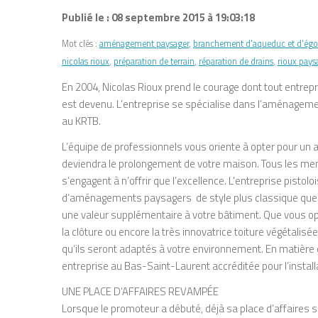
Publié le : 08 septembre 2015 à 19:03:18
Mot clés :
aménagement paysager
,
branchement d'aqueduc et d'égo
nicolas rioux
,
préparation de terrain
,
réparation de drains
,
rioux pays
En 2004, Nicolas Rioux prend le courage dont tout entrepr
est devenu. L’entreprise se spécialise dans l’aménagemen
au KRTB.
L’équipe de professionnels vous oriente à opter pour un
deviendra le prolongement de votre maison. Tous les me
s’engagent à n’offrir que l’excellence. L’entreprise pist
d’aménagements paysagers de style plus classique que 
une valeur supplémentaire à votre bâtiment. Que vous optie
la clôture ou encore la très innovatrice toiture végétalis
qu’ils seront adaptés à votre environnement. En matière 
entreprise au Bas-Saint-Laurent accréditée pour l’instal
UNE PLACE D’AFFAIRES REVAMPÉE
Lorsque le promoteur a débuté, déjà sa place d’affaires s