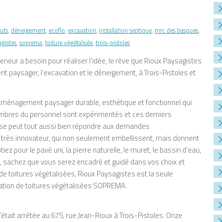
uts
,
déneigement
,
ecoflo
,
excavation
,
installation septique
,
mrc des basques
,
agistes
,
soprema
,
toiture végétalisée
,
trois-pistoles
eneur a besoin pour réaliser l’idée, le rêve que Rioux Paysagistes
t paysager, l’excavation et le déneigement, à Trois-Pistoles et
 aménagement paysager durable, esthétique et fonctionnel qui
mbres du personnel sont expérimentés et ces derniers
oloise peut tout aussi bien répondre aux demandes
très innovateur, qui non seulement embellissent, mais donnent
z pour le pavé uni, la pierre naturelle, le muret, le bassin d’eau,
ée, sachez que vous serez encadré et guidé dans vos choix et
de toitures végétalisées, Rioux Paysagistes est la seule
lation de toitures végétalisées SOPREMA.
’était arrêtée au 675, rue Jean-Rioux à Trois-Pistoles. Onze