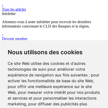
›
Tous les articles
Infolettre
Abonnez-vous à notre infolettre pour recevoir les dernières
informations concernant le CLD des Basques et la région.
›
Devenir membre
Outils
Nous utilisons des cookies
Avez-vous votre plan d’affaires ?
Le plan d’affaires réunit l’ensemble des données quantitatives,
qualificatives et financières sur le projet d’entreprise que vous
Ce site Web utilise des cookies et d'autres
portez.
technologies de suivi pour améliorer votre
›
expérience de navigation aux fins suivantes :
pour
Consulter les outils
activer les fonctionnalités de base du site Web
,
pour offrir une meilleure expérience sur le site
Web
,
pour mesurer votre intérêt pour nos produits
400-1, rue Jean-Rioux
Trois-Pistoles (Québec) G0L 4K0
et services et pour personnaliser les interactions
Téléphone: 418 851-1481
marketing
,
pour diffuser des publicités plus
Télécopieur: 418 851-1237