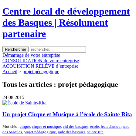
Centre local de développement
des Basques | Résolument
partenaire
Démarrage
de votre entreprise
CONSOLIDATION
de votre entreprise
ACQUISITION
RELÈVE d’entreprise
Accueil
>
projet pédagogique
Tous les articles :
projet pédagogique
24
08 2015
Un projet Cirque et Musique à l’école de Sainte-Rita
Mot clés :
cirque
,
cirque et musique
,
cld des basques
,
école
,
jean d'amour
,
mrc
des basques
,
projet pédagogique
,
sadc des basques
,
sainte-rita