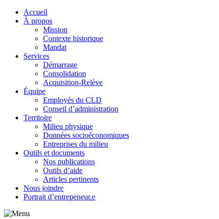
Accueil
À propos
Mission
Contexte historique
Mandat
Services
Démarrage
Consolidation
Acquisition-Relève
Équipe
Employés du CLD
Conseil d’administration
Territoire
Milieu physique
Données socioéconomiques
Entreprises du milieu
Outils et documents
Nos publications
Outils d’aide
Articles pertinents
Nous joindre
Portrait d’entrepeneur.e