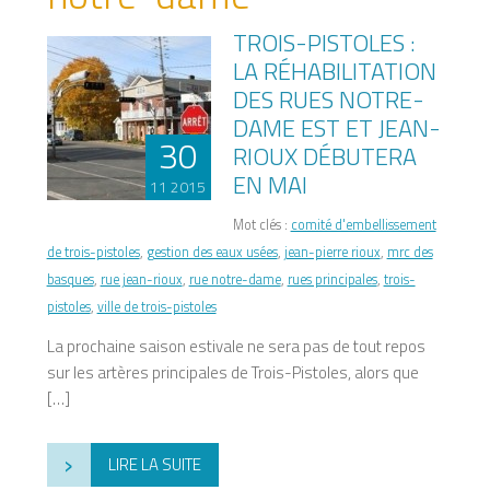
TROIS-PISTOLES :
LA RÉHABILITATION
DES RUES NOTRE-
DAME EST ET JEAN-
30
RIOUX DÉBUTERA
EN MAI
11 2015
Mot clés :
comité d'embellissement
de trois-pistoles
,
gestion des eaux usées
,
jean-pierre rioux
,
mrc des
basques
,
rue jean-rioux
,
rue notre-dame
,
rues principales
,
trois-
pistoles
,
ville de trois-pistoles
La prochaine saison estivale ne sera pas de tout repos
sur les artères principales de Trois-Pistoles, alors que
[…]
›
LIRE LA SUITE