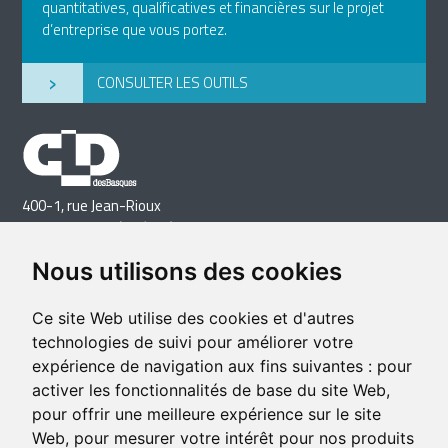
quantitatives, qualificatives et financières sur le projet
d’entreprise que vous portez.
›
CONSULTER LES OUTILS
400-1, rue Jean-Rioux
Trois-Pistoles (Québec) G0L 4K0
Téléphone: 418 851-1481
Nous utilisons des cookies
Télécopieur: 418 851-1237
Courriel
Ce site Web utilise des cookies et d'autres
technologies de suivi pour améliorer votre
expérience de navigation aux fins suivantes :
pour
activer les fonctionnalités de base du site Web
,
pour offrir une meilleure expérience sur le site
Web
,
pour mesurer votre intérêt pour nos produits