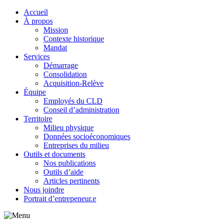
Accueil
À propos
Mission
Contexte historique
Mandat
Services
Démarrage
Consolidation
Acquisition-Relève
Équipe
Employés du CLD
Conseil d’administration
Territoire
Milieu physique
Données socioéconomiques
Entreprises du milieu
Outils et documents
Nos publications
Outils d’aide
Articles pertinents
Nous joindre
Portrait d’entrepeneur.e