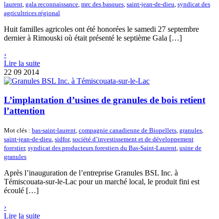
laurent
,
gala reconnaissance
,
mrc des basques
,
saint-jean-de-dieu
,
syndicat des
agricultrices régional
Huit familles agricoles ont été honorées le samedi 27 septembre
dernier à Rimouski où était présenté le septième Gala […]
›
Lire la suite
22
09 2014
L’implantation d’usines de granules de bois retient
l’attention
Mot clés :
bas-saint-laurent
,
compagnie canadienne de Biopellets
,
granules
,
saint-jean-de-dieu
,
sidfor
,
société d’investissement et de développement
forestier
,
syndicat des producteurs forestiers du Bas-Saint-Laurent
,
usine de
granules
Après l’inauguration de l’entreprise Granules BSL Inc. à
Témiscouata-sur-le-Lac pour un marché local, le produit fini est
écoulé […]
›
Lire la suite