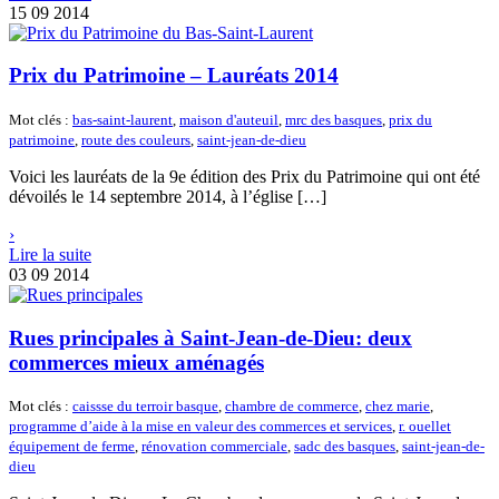
15
09 2014
Prix du Patrimoine – Lauréats 2014
Mot clés :
bas-saint-laurent
,
maison d'auteuil
,
mrc des basques
,
prix du
patrimoine
,
route des couleurs
,
saint-jean-de-dieu
Voici les lauréats de la 9e édition des Prix du Patrimoine qui ont été
dévoilés le 14 septembre 2014, à l’église […]
›
Lire la suite
03
09 2014
Rues principales à Saint-Jean-de-Dieu: deux
commerces mieux aménagés
Mot clés :
caissse du terroir basque
,
chambre de commerce
,
chez marie
,
programme d’aide à la mise en valeur des commerces et services
,
r. ouellet
équipement de ferme
,
rénovation commerciale
,
sadc des basques
,
saint-jean-de-
dieu