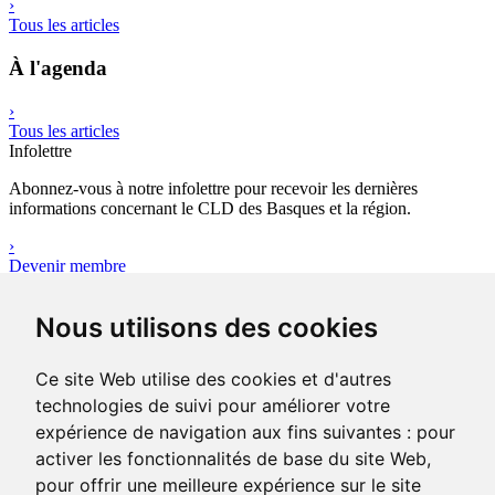
›
Tous les articles
À l'agenda
›
Tous les articles
Infolettre
Abonnez-vous à notre infolettre pour recevoir les dernières
informations concernant le CLD des Basques et la région.
›
Devenir membre
Outils
Nous utilisons des cookies
Avez-vous votre plan d’affaires ?
Le plan d’affaires réunit l’ensemble des données quantitatives,
qualificatives et financières sur le projet d’entreprise que vous
Ce site Web utilise des cookies et d'autres
portez.
technologies de suivi pour améliorer votre
›
expérience de navigation aux fins suivantes :
pour
Consulter les outils
activer les fonctionnalités de base du site Web
,
pour offrir une meilleure expérience sur le site