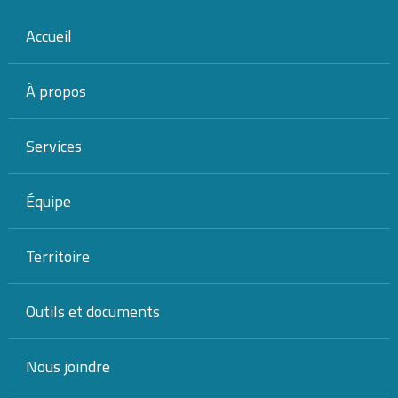
Accueil
À propos
Services
DÉMARRAGE
Équipe
CONSOLIDATION
Territoire
ACQUISITION
Outils et documents
>
Accueil
stade paul-émile dubé
Tous les articles :
stade
Nous joindre
paul-émile dubé