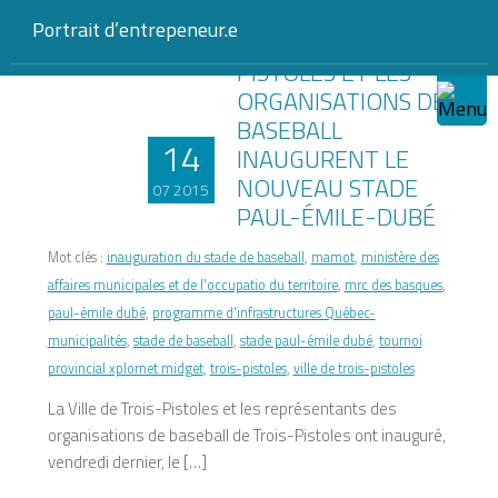
Portrait d’entrepeneur.e
LA VILLE DE TROIS-
PISTOLES ET LES
ORGANISATIONS DE
BASEBALL
14
INAUGURENT LE
NOUVEAU STADE
07 2015
PAUL-ÉMILE-DUBÉ
Mot clés :
inauguration du stade de baseball
,
mamot
,
ministère des
affaires municipales et de l'occupatio du territoire
,
mrc des basques
,
paul-émile dubé
,
programme d'infrastructures Québec-
municipalités
,
stade de baseball
,
stade paul-émile dubé
,
tournoi
provincial xplornet midget
,
trois-pistoles
,
ville de trois-pistoles
La Ville de Trois-Pistoles et les représentants des
organisations de baseball de Trois-Pistoles ont inauguré,
vendredi dernier, le […]