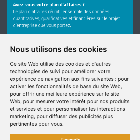
Avez-vous votre plan d’affaires ?
Le plan d’affaires réunit l’ensemble des données
quantitatives, qualificatives et financières sur le projet
d’entreprise que vous portez.
›
CONSULTER LES OUTILS
Nous utilisons des cookies
Ce site Web utilise des cookies et d'autres
400-1, rue Jean-Rioux
technologies de suivi pour améliorer votre
Trois-Pistoles (Québec) G0L 4K0
expérience de navigation aux fins suivantes :
pour
Téléphone: 418 851-1481
activer les fonctionnalités de base du site Web
,
Télécopieur: 418 851-1237
pour offrir une meilleure expérience sur le site
Courriel
Web
,
pour mesurer votre intérêt pour nos produits
et services et pour personnaliser les interactions
marketing
,
pour diffuser des publicités plus
pertinentes pour vous
.
J'accepte