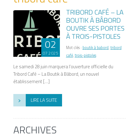
TRIBORD CAFÉ – LA
BOUTIK À BÂBORD
OUVRE SES PORTES
À TROIS-PISTOLES
02
Mot clés :
boutik à babord
,
tribord
07 2025
café
,
trois-pistoles
Le samedi 28 juin marquera l’ouverture officielle du
Tribord Café – La Boutik à Bâbord, un nouvel
établissement […]
›
LIRE LA SUITE
ARCHIVES