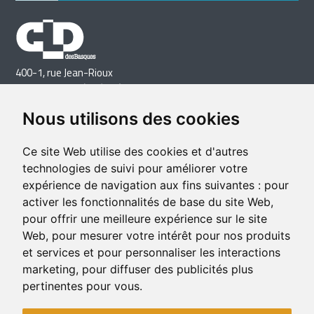
400-1, rue Jean-Rioux
Trois-Pistoles (Québec) G0L 4K0
Téléphone: 418 851-1481
Nous utilisons des cookies
Télécopieur: 418 851-1237
Courriel
Ce site Web utilise des cookies et d'autres
technologies de suivi pour améliorer votre
expérience de navigation aux fins suivantes :
pour
activer les fonctionnalités de base du site Web
,
pour offrir une meilleure expérience sur le site
Web
,
pour mesurer votre intérêt pour nos produits
et services et pour personnaliser les interactions
marketing
,
pour diffuser des publicités plus
pertinentes pour vous
.