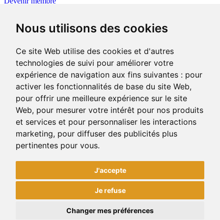
Devenir membre
Outils
Nous utilisons des cookies
Avez-vous votre plan d’affaires ?
Le plan d’affaires réunit l’ensemble des données quantitatives,
qualificatives et financières sur le projet d’entreprise que vous
Ce site Web utilise des cookies et d'autres
portez.
technologies de suivi pour améliorer votre
›
expérience de navigation aux fins suivantes :
pour
Consulter les outils
activer les fonctionnalités de base du site Web
,
pour offrir une meilleure expérience sur le site
Web
,
pour mesurer votre intérêt pour nos produits
400-1, rue Jean-Rioux
Trois-Pistoles (Québec) G0L 4K0
et services et pour personnaliser les interactions
Téléphone: 418 851-1481
marketing
,
pour diffuser des publicités plus
Télécopieur: 418 851-1237
pertinentes pour vous
.
Courriel
J'accepte
Facebook
Twitter
Je refuse
© 2026 CLD des Basques. Tous droits réservés. |
Mettre à jour mes
Changer mes préférences
préférences de cookies
| -
Crédits
-
Plan du site
- Conception &