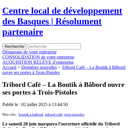
Centre local de développement
des Basques | Résolument
partenaire
Démarrage
de votre entreprise
CONSOLIDATION
de votre entreprise
ACQUISITION
RELÈVE d’entreprise
Accueil
>
Dernières nouvelles
>
Tribord Café – La Boutik à Bâbord
ouvre ses portes à Trois-Pistoles
Tribord Café – La Boutik à Bâbord ouvre
ses portes à Trois-Pistoles
Publié le : 02 juillet 2025 à 13:44:50
Mot clés :
boutik à babord
,
tribord café
,
trois-pistoles
Le samedi 28 juin marquera l’ouverture officielle du Tribord