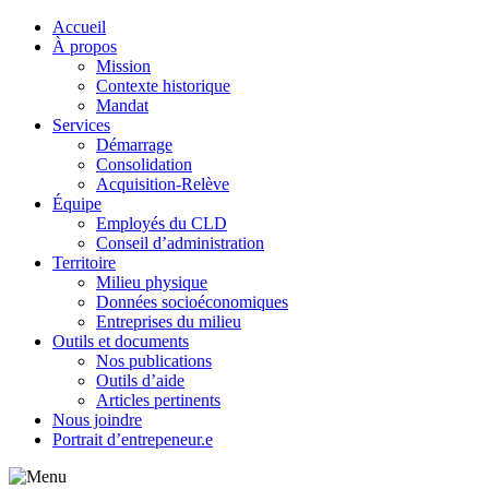
Accueil
À propos
Mission
Contexte historique
Mandat
Services
Démarrage
Consolidation
Acquisition-Relève
Équipe
Employés du CLD
Conseil d’administration
Territoire
Milieu physique
Données socioéconomiques
Entreprises du milieu
Outils et documents
Nos publications
Outils d’aide
Articles pertinents
Nous joindre
Portrait d’entrepeneur.e