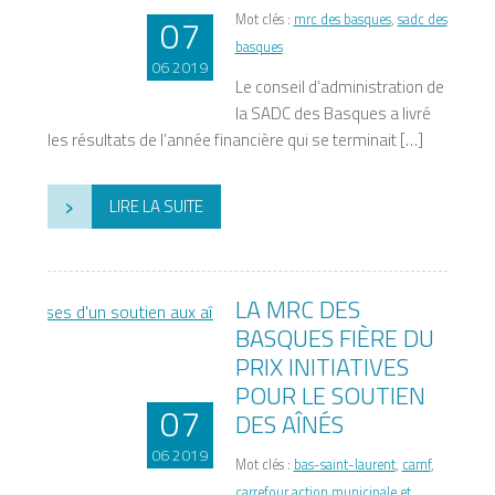
07
Mot clés :
mrc des basques
,
sadc des
basques
06 2019
Le conseil d’administration de
la SADC des Basques a livré
les résultats de l’année financière qui se terminait […]
›
LIRE LA SUITE
LA MRC DES
BASQUES FIÈRE DU
PRIX INITIATIVES
POUR LE SOUTIEN
07
DES AÎNÉS
06 2019
Mot clés :
bas-saint-laurent
,
camf
,
carrefour action municipale et