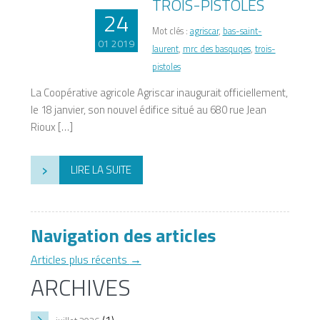
TROIS-PISTOLES
24
Mot clés :
agriscar
,
bas-saint-
01 2019
laurent
,
mrc des basquqes
,
trois-
pistoles
La Coopérative agricole Agriscar inaugurait officiellement,
le 18 janvier, son nouvel édifice situé au 680 rue Jean
Rioux […]
›
LIRE LA SUITE
Navigation des articles
Articles plus récents
→
ARCHIVES