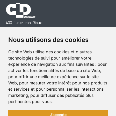
400-1, rue Jean-Rioux
Trois-Pistoles (Québec) G0L 4K0
Téléphone: 418 851-1481
Nous utilisons des cookies
Télécopieur: 418 851-1237
Courriel
Ce site Web utilise des cookies et d'autres
technologies de suivi pour améliorer votre
expérience de navigation aux fins suivantes :
pour
activer les fonctionnalités de base du site Web
,
pour offrir une meilleure expérience sur le site
Web
,
pour mesurer votre intérêt pour nos produits
et services et pour personnaliser les interactions
marketing
,
pour diffuser des publicités plus
pertinentes pour vous
.
J'accepte