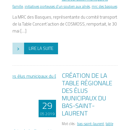
famille
,
initiatives porteuses d'un soutien aux aînés
,
mrc des basques
La MRC des Basques, représentante du comité transport
de la Table Concert’action de COSMOSS, remportait, le 30
mai […]
›
LIRE LA SUITE
CRÉATION DE LA
TABLE RÉGIONALE
DES ÉLUS
MUNICIPAUX DU
29
BAS-SAINT-
LAURENT
05 2019
Mot clés :
bas-saint-laurent
,
table