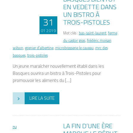
EN VEDETTE DANS
UN BISTRO À
31
TROIS-PISTOLES
01 2019
Mot clés :
bas-saint-laurent
,
ferme
du castor gras
,
frédéric moisan
wilson
,
grenier d'albertine
,
microbrasserie le caveau
,
mrc des
basques
,
trois-pistoles
Un jeune maraîcher nouvellement établi dans les
Basques ouvrira un bistro à Trois-Pistoles pour
promouvoir les aliments du […]
›
LIRE LA SUITE
LA FIN D’UNE ÈRE