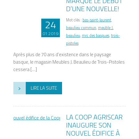
MARQUE LE DÉBUT
D’UNE NOUVELLE!
24
Mot clés :
bas-saint-laurent
,
beaulieu commun
,
meuble J.
01 2019
beaulieu
,
mrc des basques
,
trois-
pistoles
Après plus de 70 ans d’existence dans le paysage
basque, le magasin Meubles J. Beaulieu de Trois-Pistoles
cessera […]
›
LIRE LA SUITE
LA COOP AGRISCAR
INAUGURE SON
NOUVEL ÉDIFICE À