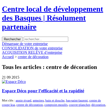
Centre local de développement
des Basques | Résolument
partenaire
Démarrage
de votre entreprise
CONSOLIDATION
de votre entreprise
ACQUISITION
RELÈVE d’entreprise
Accueil
>
centre de décoration
Tous les articles :
centre de décoration
21
09 2015
Espace Déco pour l’efficacité et la rapidité
Mot clés :
annie rivard
,
armoires
,
bain et douche
,
bas-saint-laurent
,
centre de
coupe ksa
,
centre de décoration
,
comptoirs moulés
,
couvre-plancher
,
décoration
,