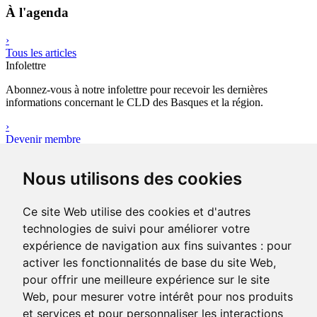
À l'agenda
›
Tous les articles
Infolettre
Abonnez-vous à notre infolettre pour recevoir les dernières
informations concernant le CLD des Basques et la région.
›
Devenir membre
Outils
Nous utilisons des cookies
Avez-vous votre plan d’affaires ?
Le plan d’affaires réunit l’ensemble des données quantitatives,
qualificatives et financières sur le projet d’entreprise que vous
Ce site Web utilise des cookies et d'autres
portez.
technologies de suivi pour améliorer votre
›
expérience de navigation aux fins suivantes :
pour
Consulter les outils
activer les fonctionnalités de base du site Web
,
pour offrir une meilleure expérience sur le site
Web
,
pour mesurer votre intérêt pour nos produits
400-1, rue Jean-Rioux
Trois-Pistoles (Québec) G0L 4K0
et services et pour personnaliser les interactions