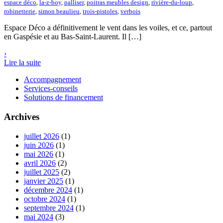
espace déco
,
la-z-boy
,
palliser
,
poitras meubles design
,
rivière-du-loup
,
robinetterie
,
simon beaulieu
,
trois-pistoles
,
verbois
Espace Déco a définitivement le vent dans les voiles, et ce, partout
en Gaspésie et au Bas-Saint-Laurent. Il […]
›
Lire la suite
Accompagnement
Services-conseils
Solutions de financement
Archives
juillet 2026
(1)
juin 2026
(1)
mai 2026
(1)
avril 2026
(2)
juillet 2025
(2)
janvier 2025
(1)
décembre 2024
(1)
octobre 2024
(1)
septembre 2024
(1)
mai 2024
(3)