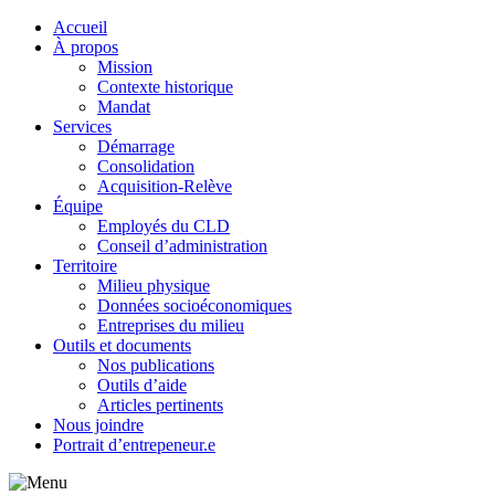
Accueil
À propos
Mission
Contexte historique
Mandat
Services
Démarrage
Consolidation
Acquisition-Relève
Équipe
Employés du CLD
Conseil d’administration
Territoire
Milieu physique
Données socioéconomiques
Entreprises du milieu
Outils et documents
Nos publications
Outils d’aide
Articles pertinents
Nous joindre
Portrait d’entrepeneur.e