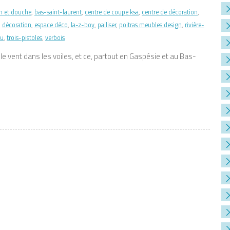
n et douche
,
bas-saint-laurent
,
centre de coupe ksa
,
centre de décoration
,
,
décoration
,
espace déco
,
la-z-boy
,
palliser
,
poitras meubles design
,
rivière-
eu
,
trois-pistoles
,
verbois
e vent dans les voiles, et ce, partout en Gaspésie et au Bas-