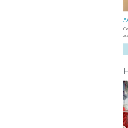
A
C’
ac
H