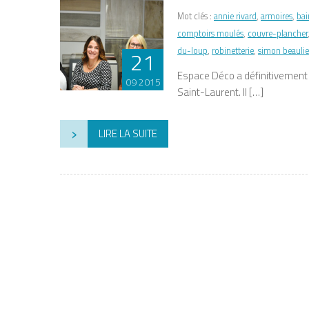
Mot clés :
annie rivard
,
armoires
,
bai
comptoirs moulés
,
couvre-plancher
du-loup
,
robinetterie
,
simon beauli
21
Espace Déco a définitivement l
09 2015
Saint-Laurent. Il […]
›
LIRE LA SUITE