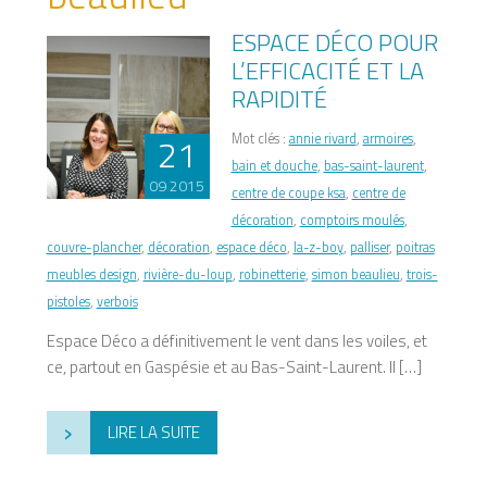
ESPACE DÉCO POUR
L’EFFICACITÉ ET LA
RAPIDITÉ
21
Mot clés :
annie rivard
,
armoires
,
bain et douche
,
bas-saint-laurent
,
09 2015
centre de coupe ksa
,
centre de
décoration
,
comptoirs moulés
,
couvre-plancher
,
décoration
,
espace déco
,
la-z-boy
,
palliser
,
poitras
meubles design
,
rivière-du-loup
,
robinetterie
,
simon beaulieu
,
trois-
pistoles
,
verbois
Espace Déco a définitivement le vent dans les voiles, et
ce, partout en Gaspésie et au Bas-Saint-Laurent. Il […]
›
LIRE LA SUITE