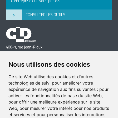
d’entreprise que vous portez.
›
CONSULTER LES OUTILS
400-1, rue Jean-Rioux
Trois-Pistoles (Québec) G0L 4K0
Téléphone: 418 851-1481
Nous utilisons des cookies
Télécopieur: 418 851-1237
Courriel
Ce site Web utilise des cookies et d'autres
technologies de suivi pour améliorer votre
expérience de navigation aux fins suivantes :
pour
activer les fonctionnalités de base du site Web
,
pour offrir une meilleure expérience sur le site
Web
,
pour mesurer votre intérêt pour nos produits
et services et pour personnaliser les interactions