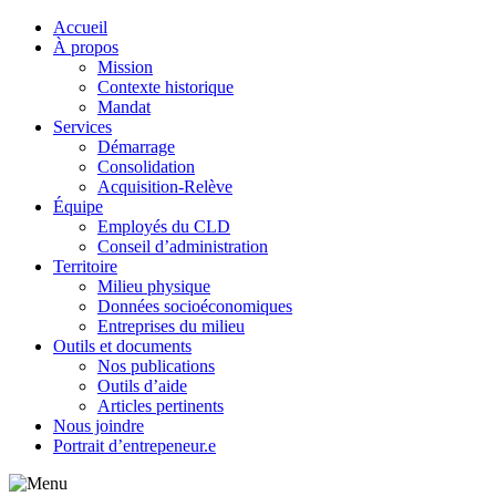
Accueil
À propos
Mission
Contexte historique
Mandat
Services
Démarrage
Consolidation
Acquisition-Relève
Équipe
Employés du CLD
Conseil d’administration
Territoire
Milieu physique
Données socioéconomiques
Entreprises du milieu
Outils et documents
Nos publications
Outils d’aide
Articles pertinents
Nous joindre
Portrait d’entrepeneur.e