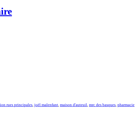
ire
ion rues principales
,
joël malenfant
,
maison d'auteuil
,
mrc des basques
,
pharmacie