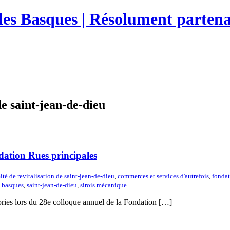
des Basques | Résolument partena
de saint-jean-de-dieu
dation Rues principales
té de revitalisation de saint-jean-de-dieu
,
commerces et services d'autrefois
,
fondat
s basques
,
saint-jean-de-dieu
,
sirois mécanique
ories lors du 28e colloque annuel de la Fondation […]