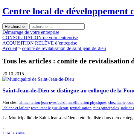
Centre local de développement 
Démarrage
de votre entreprise
CONSOLIDATION
de votre entreprise
ACQUISITION
RELÈVE d’entreprise
Accueil
>
comité de revitalisation de saint-jean-de-dieu
Tous les articles :
comité de revitalisation 
20
10 2015
Saint-Jean-de-Dieu se distingue au colloque de la Fon
Mot clés :
alimentation jean-uves belzil
,
amélioration physiques
,
chez marie
,
comi
leblanc et lafleur
,
restaurant le gueuleton
,
revitalisation
,
rues principales
,
sadc de
La Municipalité de Saint-Jean-de-Dieu a été finaliste dans deux catég
›
Lire la suite