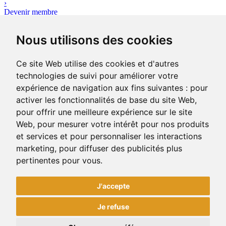
›
Devenir membre
Outils
Nous utilisons des cookies
Avez-vous votre plan d’affaires ?
Le plan d’affaires réunit l’ensemble des données quantitatives,
qualificatives et financières sur le projet d’entreprise que vous
Ce site Web utilise des cookies et d'autres
portez.
technologies de suivi pour améliorer votre
›
expérience de navigation aux fins suivantes :
pour
Consulter les outils
activer les fonctionnalités de base du site Web
,
pour offrir une meilleure expérience sur le site
Web
,
pour mesurer votre intérêt pour nos produits
400-1, rue Jean-Rioux
Trois-Pistoles (Québec) G0L 4K0
et services et pour personnaliser les interactions
Téléphone: 418 851-1481
marketing
,
pour diffuser des publicités plus
Télécopieur: 418 851-1237
pertinentes pour vous
.
Courriel
J'accepte
Facebook
Twitter
Je refuse
© 2026 CLD des Basques. Tous droits réservés. |
Mettre à jour mes