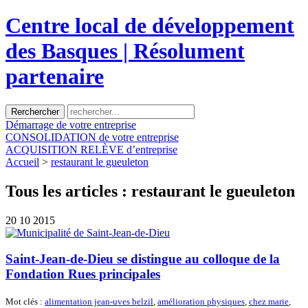
Centre local de développement
des Basques | Résolument
partenaire
Démarrage
de votre entreprise
CONSOLIDATION
de votre entreprise
ACQUISITION
RELÈVE d’entreprise
Accueil
>
restaurant le gueuleton
Tous les articles :
restaurant le gueuleton
20
10 2015
Saint-Jean-de-Dieu se distingue au colloque de la
Fondation Rues principales
Mot clés :
alimentation jean-uves belzil
,
amélioration physiques
,
chez marie
,