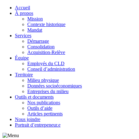
Accueil
À propos
Mission
Contexte historique
Mandat
Services
Démarrage
Consolidation
Acquisition-Relève
Équipe
Employés du CLD
Conseil d’administration
Territoire
Milieu physique
Données socioéconomiques
Entreprises du milieu
Outils et documents
Nos publications
Outils d’aide
Articles pertinents
Nous joindre
Portrait d’entrepeneur.e