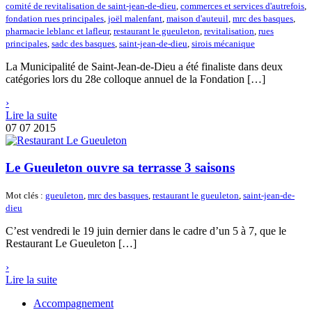
comité de revitalisation de saint-jean-de-dieu
,
commerces et services d'autrefois
,
fondation rues principales
,
joël malenfant
,
maison d'auteuil
,
mrc des basques
,
pharmacie leblanc et lafleur
,
restaurant le gueuleton
,
revitalisation
,
rues
principales
,
sadc des basques
,
saint-jean-de-dieu
,
sirois mécanique
La Municipalité de Saint-Jean-de-Dieu a été finaliste dans deux
catégories lors du 28e colloque annuel de la Fondation […]
›
Lire la suite
07
07 2015
Le Gueuleton ouvre sa terrasse 3 saisons
Mot clés :
gueuleton
,
mrc des basques
,
restaurant le gueuleton
,
saint-jean-de-
dieu
C’est vendredi le 19 juin dernier dans le cadre d’un 5 à 7, que le
Restaurant Le Gueuleton […]
›
Lire la suite
Accompagnement