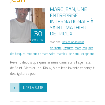
MARC JEAN, UNE
ENTREPRISE
INTERNATIONALE À
SAINT-MATHIEU-
30
DE-RIOUX
09 2016
Mot clés :
bas-saint-laurent
,
clarinette
,
ligatures
,
marc jean
,
mrc
des basques
,
musique de marc
,
saint-mathieu-de-rioux
,
saxophone
Revenu depuis quelques années dans son village natal
de Saint-Mathieu-de-Rioux, Marc Jean invente et conçoit
des ligatures pour […]
›
LIRE LA SUITE