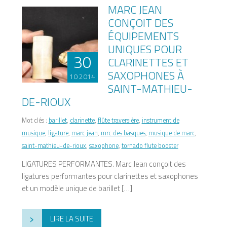
MARC JEAN
CONÇOIT DES
ÉQUIPEMENTS
UNIQUES POUR
30
CLARINETTES ET
SAXOPHONES À
10 2014
SAINT-MATHIEU-
DE-RIOUX
Mot clés :
barillet
,
clarinette
,
flûte traversière
,
instrument de
musique
,
ligature
,
marc jean
,
mrc des basques
,
musique de marc
,
saint-mathieu-de-rioux
,
saxophone
,
tornado flute booster
LIGATURES PERFORMANTES. Marc Jean conçoit des
ligatures performantes pour clarinettes et saxophones
et un modèle unique de barillet […]
›
LIRE LA SUITE