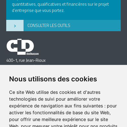
quantitatives, qualificatives et financières sur le projet
d’entreprise que vous portez.
›
CONSULTER LES OUTILS
400-1, rue Jean-Rioux
Trois-Pistoles (Québec) G0L 4K0
Téléphone: 418 851-1481
Nous utilisons des cookies
Télécopieur: 418 851-1237
Courriel
Ce site Web utilise des cookies et d'autres
technologies de suivi pour améliorer votre
expérience de navigation aux fins suivantes :
pour
activer les fonctionnalités de base du site Web
,
pour offrir une meilleure expérience sur le site
Web
,
pour mesurer votre intérêt pour nos produits