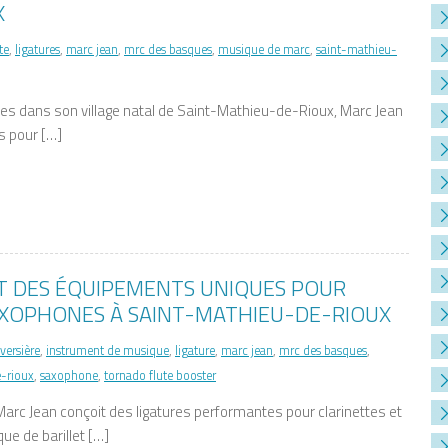
X
te
,
ligatures
,
marc jean
,
mrc des basques
,
musique de marc
,
saint-mathieu-
s dans son village natal de Saint-Mathieu-de-Rioux, Marc Jean
es pour […]
T DES ÉQUIPEMENTS UNIQUES POUR
AXOPHONES À SAINT-MATHIEU-DE-RIOUX
aversière
,
instrument de musique
,
ligature
,
marc jean
,
mrc des basques
,
-rioux
,
saxophone
,
tornado flute booster
 Jean conçoit des ligatures performantes pour clarinettes et
e de barillet […]