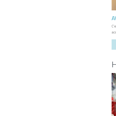
A
C’
ac
H