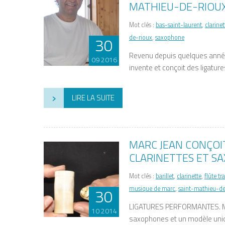
MATHIEU-DE-RIOU
Mot clés :
bas-saint-laurent
,
clarinet
de-rioux
,
saxophone
30
Revenu depuis quelques année
09 2016
invente et conçoit des ligatur
›
LIRE LA SUITE
MARC JEAN CONÇOI
CLARINETTES ET S
Mot clés :
barillet
,
clarinette
,
flûte tr
musique de marc
,
saint-mathieu-de
30
LIGATURES PERFORMANTES. Marc
10 2014
saxophones et un modèle uniqu